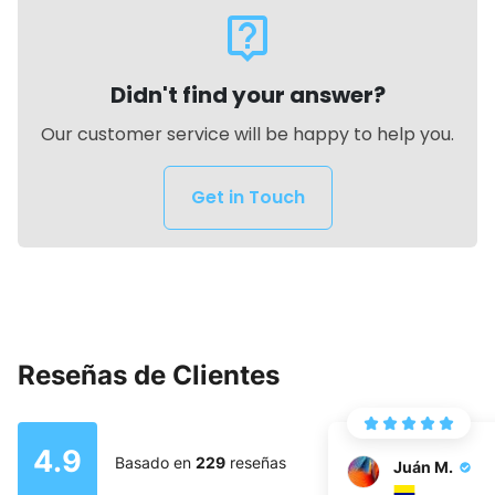
live_help
Didn't find your answer?
Our customer service will be happy to help you.
Get in Touch
Reseñas de Clientes
4.9
Basado en
229
reseñas
Juán M.