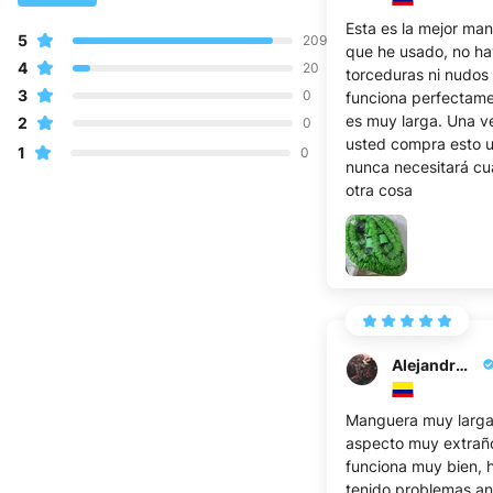
Esta es la mejor ma
5
209
que he usado, no ha
4
20
torceduras ni nudos
3
0
funciona perfectame
es muy larga. Una v
2
0
usted compra esto 
1
0
nunca necesitará cu
otra cosa
Alejandro P.
Manguera muy larga
aspecto muy extrañ
funciona muy bien, 
tenido problemas an