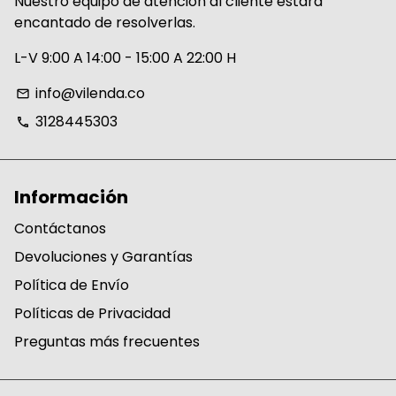
Nuestro equipo de atención al cliente estará
encantado de resolverlas.
L-V 9:00 A 14:00 - 15:00 A 22:00 H
info@vilenda.co
email
3128445303
phone
Información
Contáctanos
Devoluciones y Garantías
Política de Envío
Políticas de Privacidad
Preguntas más frecuentes