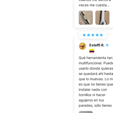
veces me cuesta
levantarme y este a
me ayuda mucho en
sentido, ahora me
levanto fácilmente
tirando de ella y no 
mueve en absoluto a
menos que pulse el
Esteffi R.
botón
Qué herramienta tan
multifuncional. Pued
usarlo donde quieras
se quedará ahí hast
que lo muevas. Lo m
es que no tienes que
instalar nada con
tornillos ni hacer
agujeros en tus
paredes, sólo tienes
pulsar un botón y ya