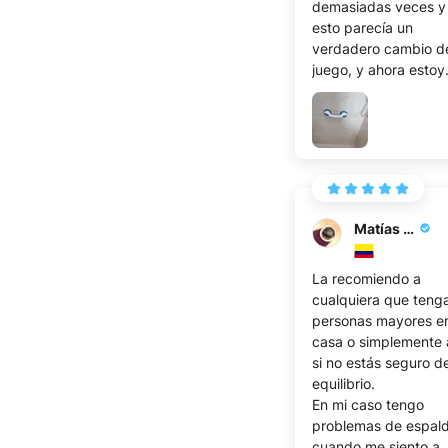
demasiadas veces y
esto parecía un
verdadero cambio d
juego, y ahora estoy
seguro de ello, pued
salir más seguro y n
preocuparse si me
resbala o se cae
Matías B.
La recomiendo a
cualquiera que teng
personas mayores e
casa o simplemente a
si no estás seguro d
equilibrio.
En mi caso tengo
problemas de espal
cuando me siento a