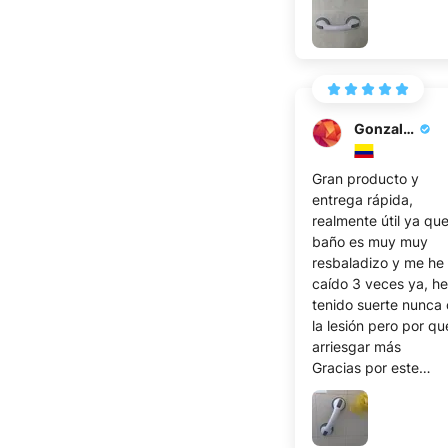
tienes un asa instal
para apoyarte en lo
estés haciendo.
Gonzalez M.
Gran producto y
entrega rápida,
realmente útil ya qu
baño es muy muy
resbaladizo y me he
caído 3 veces ya, he
tenido suerte nunca
la lesión pero por qu
arriesgar más
Gracias por este
asidero, me ayuda 
día