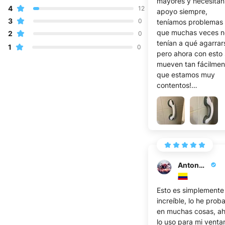
mayores y necesitan
4
12
apoyo siempre,
3
0
teníamos problemas
que muchas veces n
2
0
tenían a qué agarrar
1
0
pero ahora con esto
mueven tan fácilmen
que estamos muy
contentos!
Lo puedes poner do
quieras en solo 5
segundos y lo pued
usar para levantarte
algún sitio o
simplemente para
sujetarte mientras p
Antonella N.
Esto es simplemente
increíble, lo he prob
en muchas cosas, a
lo uso para mi venta