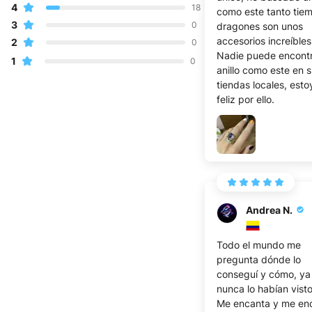
4
18
como este tanto tiem
3
0
dragones son unos
accesorios increíbles
2
0
Nadie puede encontr
1
0
anillo como este en 
tiendas locales, est
feliz por ello.
Andrea N.
Todo el mundo me
pregunta dónde lo
conseguí y cómo, ya
nunca lo habían visto
Me encanta y me en