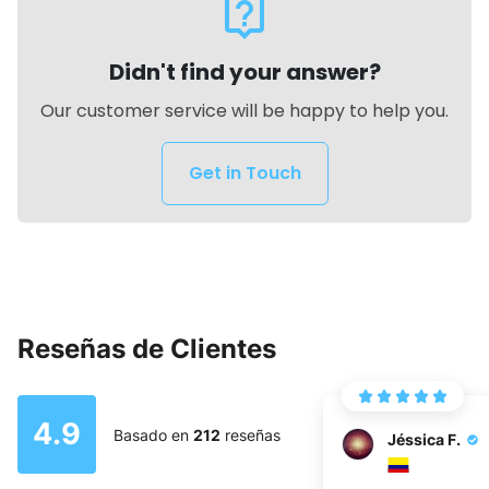
live_help
Didn't find your answer?
Our customer service will be happy to help you.
Get in Touch
Reseñas de Clientes
4.9
Basado en
212
reseñas
Jéssica F.