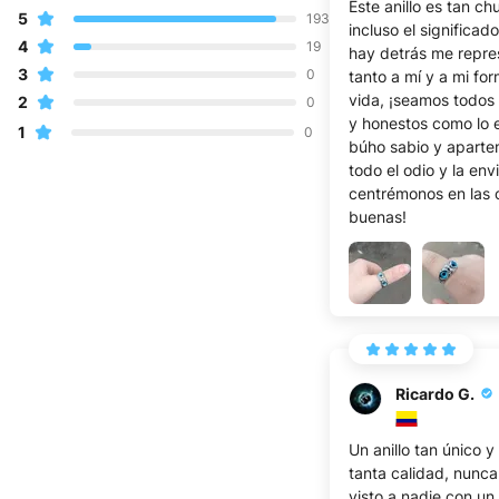
Este anillo es tan chu
5
193
incluso el significad
4
19
hay detrás me repre
3
0
tanto a mí y a mi fo
vida, ¡seamos todos
2
0
y honestos como lo 
1
0
búho sabio y apart
todo el odio y la envi
centrémonos en las 
buenas!
Ricardo G.
Un anillo tan único y
tanta calidad, nunca
visto a nadie con un 