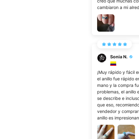
creo que muchas co
cambiaron a mi alre
el anillo me protegió
gente de mala influe
Gracias y recomiend
anillo a todo el mund
Sonia N.
¡Muy rápido y fácil e
el anillo fue rápido e
mano y la compra fu
problemas, el anillo
se describe e inclus
que eso, recomiendo
vendedor y comprar
anillo es impresionan