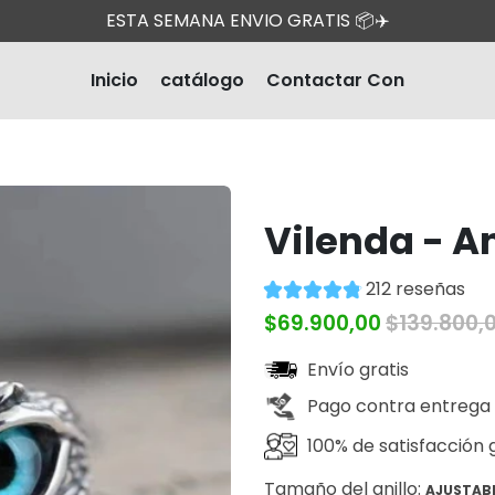
ESTA SEMANA ENVIO GRATIS 📦✈️
Inicio
catálogo
Contactar Con
Vilenda - A
212 reseñas
$69.900,00
$139.800,
Envío gratis
Pago contra entrega
100% de satisfacción 
Tamaño del anillo:
AJUSTAB