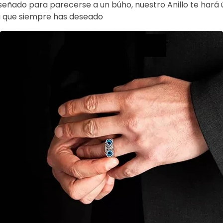
señado para parecerse a un búho, nuestro Anillo te hará ú
a que siempre has deseado