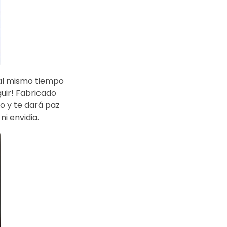
 al mismo tiempo
guir! Fabricado
o y te dará paz
i envidia.