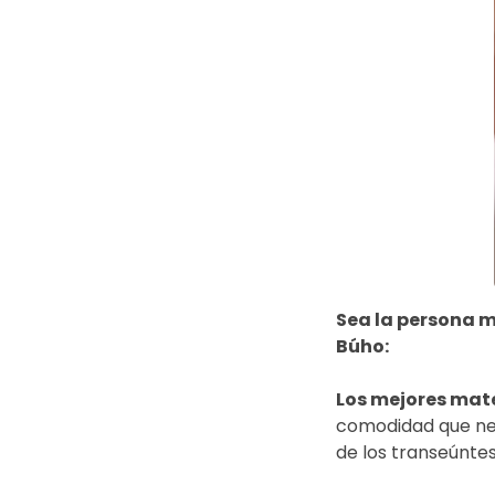
Sea la persona má
Búho:
Los mejores mate
comodidad que nece
de los transeúnte